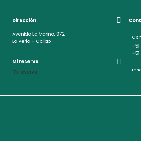
Dirección
Cont
Avenida La Marina, 972
Cen
La Perla – Callao
+51
+51
Mi reserva
res
Mi reserva