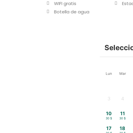
WIFI gratis
Esta
Botella de agua
Selecci
Lun
Mar
3
4
-
-
10
11
30 $
30 $
17
18