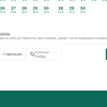
30 $
30 $
30 $
30 $
30 $
30 $
30 $
30 $
30 $
30 
26
27
28
29
30
28
29
30
30 $
30 $
30 $
36 $
30 $
30 $
30 $
30 $
Salida
dos en USD, por habitación, para 2 adultos , desde 1 noche (Impuestos incluidos)
Promoción
 · 1 habitación