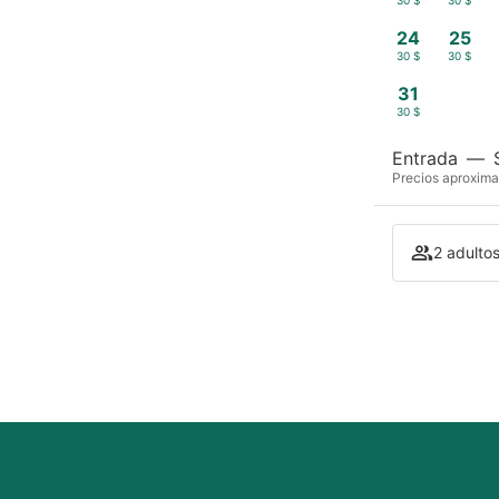
30 $
30 $
24
25
30 $
30 $
31
30 $
Entrada
—
Precios aproxima
2 adultos