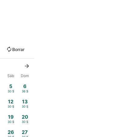
Borrar
Sáb
Dom
5
6
$
30 $
36 $
12
13
$
30 $
30 $
19
20
$
30 $
30 $
26
27