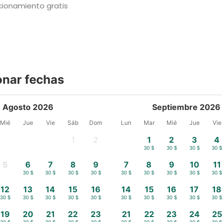
cionamiento gratis
onar fechas
Agosto 2026
Septiembre 2026
Mié
Jue
Vie
Sáb
Dom
Lun
Mar
Mié
Jue
Vie
1
2
1
2
3
4
-
-
30 $
30 $
30 $
30 
5
6
7
8
9
7
8
9
10
11
30 $
30 $
30 $
30 $
30 $
30 $
30 $
30 $
30 $
30 
12
13
14
15
16
14
15
16
17
18
30 $
30 $
30 $
30 $
30 $
30 $
30 $
30 $
30 $
30 
19
20
21
22
23
21
22
23
24
25