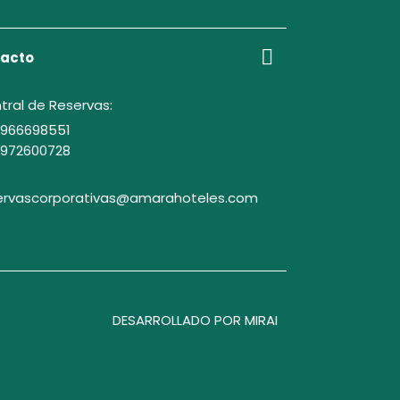
acto
tral de Reservas:
 966698551
 972600728
ervascorporativas@amarahoteles.com
DESARROLLADO POR
MIRAI