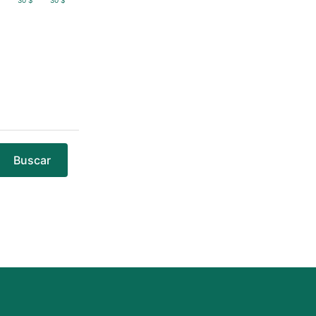
$
30 $
30 $
Buscar