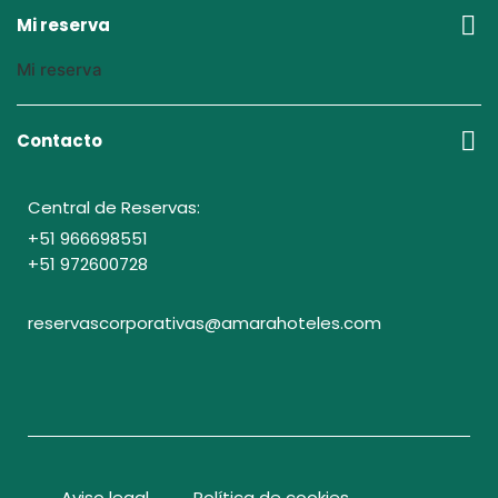
Mi reserva
Mi reserva
Contacto
Central de Reservas:
+51 966698551
+51 972600728
reservascorporativas@amarahoteles.com
Aviso legal
Política de cookies