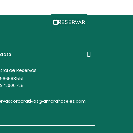
RESERVAR
acto
tral de Reservas:
 966698551
 972600728
ervascorporativas@amarahoteles.com