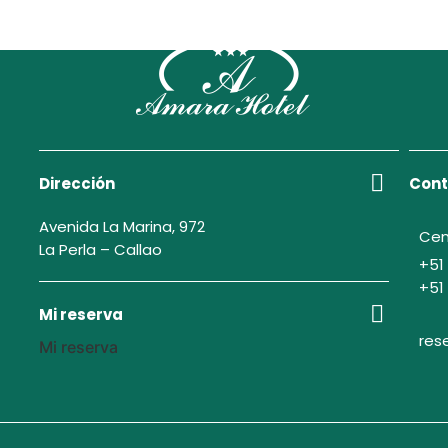
Dirección
Cont
Avenida La Marina, 972
Cen
La Perla – Callao
+51
+51
Mi reserva
res
Mi reserva